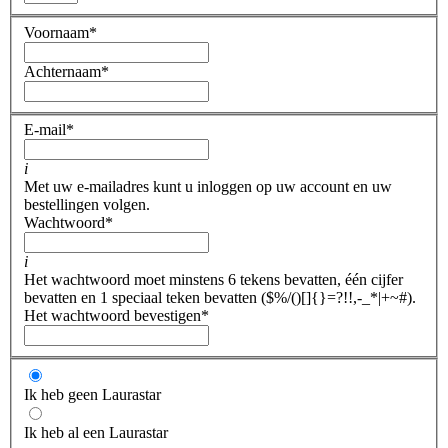
Voornaam
*
Achternaam
*
E-mail
*
i
Met uw e-mailadres kunt u inloggen op uw account en uw
bestellingen volgen.
Wachtwoord
*
i
Het wachtwoord moet minstens 6 tekens bevatten, één cijfer
bevatten en 1 speciaal teken bevatten ($%/()[]{}=?!!,-_*|+~#).
Het wachtwoord bevestigen
*
Ik heb geen Laurastar
Ik heb al een Laurastar