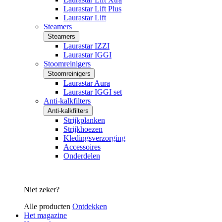
Laurastar Lift Plus
Laurastar Lift
Steamers
Steamers
Laurastar IZZI
Laurastar IGGI
Stoomreinigers
Stoomreinigers
Laurastar Aura
Laurastar IGGI set
Anti-kalkfilters
Anti-kalkfilters
Strijkplanken
Strijkhoezen
Kledingsverzorging
Accessoires
Onderdelen
Niet zeker?
Alle producten
Ontdekken
Het magazine