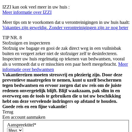
IZZI kan ook veel meer in uw huis :
Meer informatie over IZZI
Meer tips om te voorkomen dat u verontreinigingen in uw huis haalt:
Vakanties zijn geweldig. Zonder verontreinigingen zijn ze nog beter
TIP NR. 8
Stofzuigen en inspecteren
Stofzuig uw bagage en gooi de zak direct weg in een vuilnisbak
buiten en vergeet zeker niet de stofzuiger zelf te desinfecteren.
Inspecteer uw huis regelmatig op tekenen van bedwantsen, vooral
als u vermoedt dat u er misschien een paar heeft meegebracht.
Meer
informatie over bedwantsen
Vakantiereizen moeten stressvrij en plezierig zijn. Door deze
preventieve maatregelen te nemen, kunt u uzelf beschermen
tegen bedwantsen en ervoor zorgen dat uw reis om de juiste
redenen onvergetelijk blijft. Blijf waakzaam, pak slim in en
overweeg om de tools te gebruiken die u tot uw beschikking
hebt om deze vervelende indringers op afstand te houden.
Goede reis en een fijne vakantie!
Terug
Een account aanmaken
Aanspreektitel
*