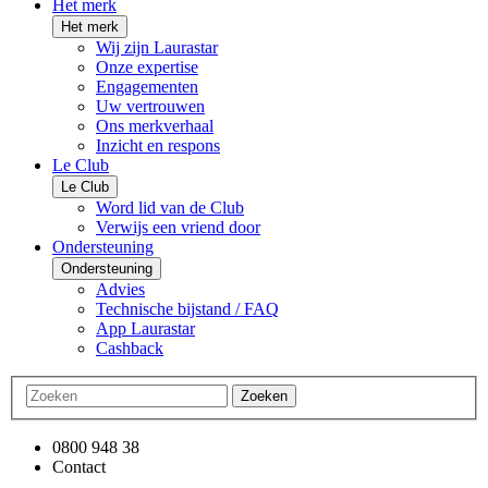
Het merk
Het merk
Wij zijn Laurastar
Onze expertise
Engagementen
Uw vertrouwen
Ons merkverhaal
Inzicht en respons
Le Club
Le Club
Word lid van de Club
Verwijs een vriend door
Ondersteuning
Ondersteuning
Advies
Technische bijstand / FAQ
App Laurastar
Cashback
Zoeken
0800 948 38
Contact