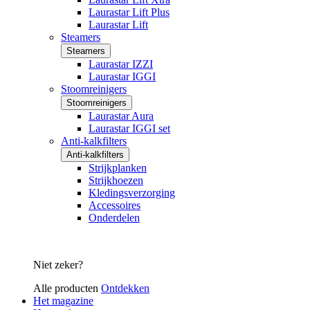
Laurastar Lift Plus
Laurastar Lift
Steamers
Steamers
Laurastar IZZI
Laurastar IGGI
Stoomreinigers
Stoomreinigers
Laurastar Aura
Laurastar IGGI set
Anti-kalkfilters
Anti-kalkfilters
Strijkplanken
Strijkhoezen
Kledingsverzorging
Accessoires
Onderdelen
Niet zeker?
Alle producten
Ontdekken
Het magazine