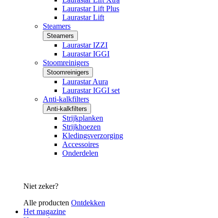
Laurastar Lift Plus
Laurastar Lift
Steamers
Steamers
Laurastar IZZI
Laurastar IGGI
Stoomreinigers
Stoomreinigers
Laurastar Aura
Laurastar IGGI set
Anti-kalkfilters
Anti-kalkfilters
Strijkplanken
Strijkhoezen
Kledingsverzorging
Accessoires
Onderdelen
Niet zeker?
Alle producten
Ontdekken
Het magazine