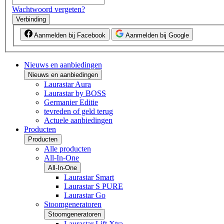
Wachtwoord vergeten?
Verbinding
Aanmelden bij Facebook
Aanmelden bij Google
Nieuws en aanbiedingen
Nieuws en aanbiedingen
Laurastar Aura
Laurastar by BOSS
Germanier Editie
tevreden of geld terug
Actuele aanbiedingen
Producten
Producten
Alle producten
All-In-One
All-In-One
Laurastar Smart
Laurastar S PURE
Laurastar Go
Stoomgeneratoren
Stoomgeneratoren
Laurastar Lift Xtra