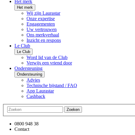
Het merk
Het merk
Wij zijn Laurastar
Onze expertise
Engagementen
Uw vertrouwen
Ons merkverhaal
Inzicht en respons
Le Club
Le Club
Word lid van de Club
Verwijs een vriend door
Ondersteuning
Ondersteuning
Advies
Technische bijstand / FAQ
App Laurastar
Cashback
Zoeken
0800 948 38
Contact