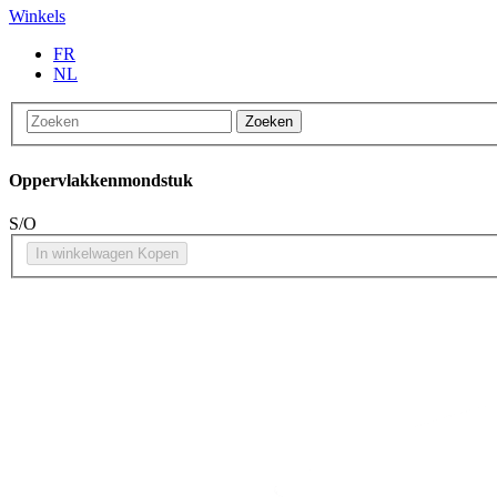
Winkels
FR
NL
Zoeken
Oppervlakkenmondstuk
S/O
In winkelwagen
Kopen