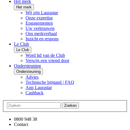
Het merk
Het merk
Wij zijn Laurastar
Onze expertise
Engagementen
Uw vertrouwen
Ons merkverhaal
Inzicht en respons
Le Club
Le Club
Word lid van de Club
Verwijs een vriend door
Ondersteuning
Ondersteuning
Advies
Technische bijstand / FAQ
App Laurastar
Cashback
Zoeken
0800 948 38
Contact