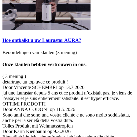
Hoe ontkalkt u uw Laurastar AURA?
Beoordelingen van klanten
(3 mening)
Onze klanten hebben vertrouwen in ons.
( 3 mening )
detartrage au top avec ce produit !
Door Vincente SCHEMBRI
op 13.7.2026
jai une laurastar depuis 5 ans et ce produit n’existait pas. je viens de
l’essayer et je suis entierement satisfaite. il est hyper efficace.
OTTIMI PRODOTTI
Door ANNA CODONI
op 11.5.2026
Sono anni che sono una vostra cliente e ne sono molto soddisfatta,
anche per la serietà della vostra ditta.
Tolles Produkt mit Wehmutsstropfen
Door Karin Kienbaum
op 9.3.2026
Eigentlich bin ich sehr zufrieden ,ich habe schon die dritte