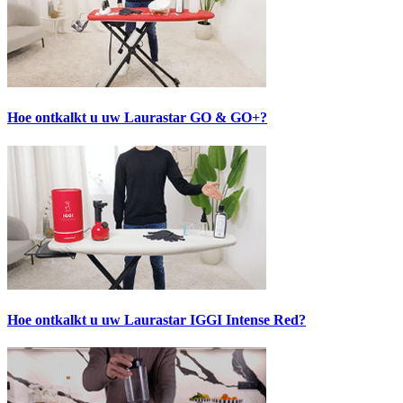
Hoe ontkalkt u uw Laurastar GO & GO+?
Hoe ontkalkt u uw Laurastar IGGI Intense Red?