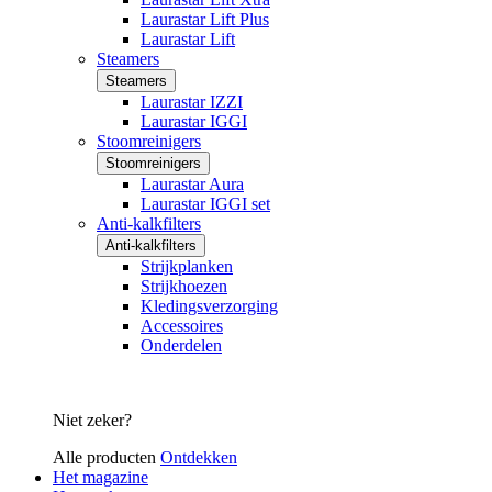
Laurastar Lift Plus
Laurastar Lift
Steamers
Steamers
Laurastar IZZI
Laurastar IGGI
Stoomreinigers
Stoomreinigers
Laurastar Aura
Laurastar IGGI set
Anti-kalkfilters
Anti-kalkfilters
Strijkplanken
Strijkhoezen
Kledingsverzorging
Accessoires
Onderdelen
Niet zeker?
Alle producten
Ontdekken
Het magazine