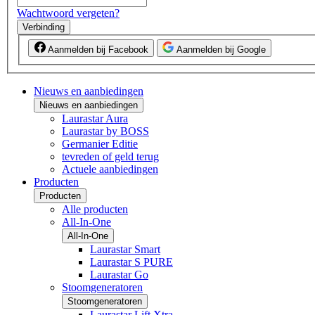
Wachtwoord vergeten?
Verbinding
Aanmelden bij Facebook
Aanmelden bij Google
Nieuws en aanbiedingen
Nieuws en aanbiedingen
Laurastar Aura
Laurastar by BOSS
Germanier Editie
tevreden of geld terug
Actuele aanbiedingen
Producten
Producten
Alle producten
All-In-One
All-In-One
Laurastar Smart
Laurastar S PURE
Laurastar Go
Stoomgeneratoren
Stoomgeneratoren
Laurastar Lift Xtra