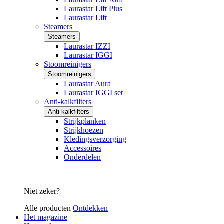
Laurastar Lift Plus
Laurastar Lift
Steamers
Steamers
Laurastar IZZI
Laurastar IGGI
Stoomreinigers
Stoomreinigers
Laurastar Aura
Laurastar IGGI set
Anti-kalkfilters
Anti-kalkfilters
Strijkplanken
Strijkhoezen
Kledingsverzorging
Accessoires
Onderdelen
Niet zeker?
Alle producten
Ontdekken
Het magazine