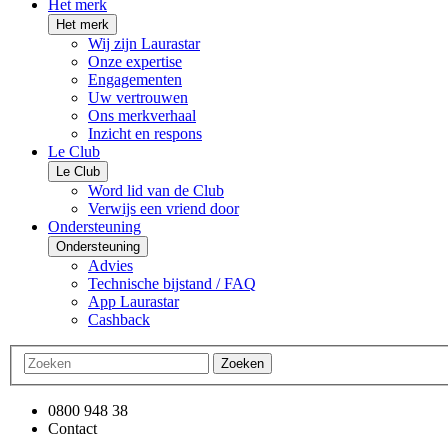
Het merk
Het merk
Wij zijn Laurastar
Onze expertise
Engagementen
Uw vertrouwen
Ons merkverhaal
Inzicht en respons
Le Club
Le Club
Word lid van de Club
Verwijs een vriend door
Ondersteuning
Ondersteuning
Advies
Technische bijstand / FAQ
App Laurastar
Cashback
Zoeken
0800 948 38
Contact