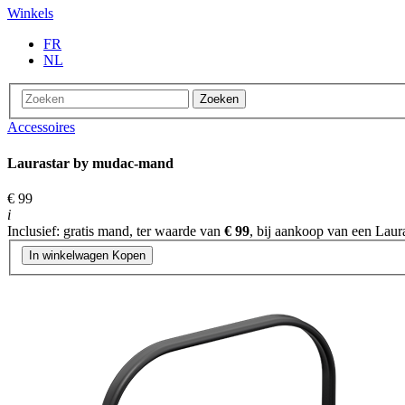
Winkels
FR
NL
Zoeken
Accessoires
Laurastar by mudac-mand
€ 99
i
Inclusief: gratis mand, ter waarde van
€ 99
, bij aankoop van een Lau
In winkelwagen
Kopen