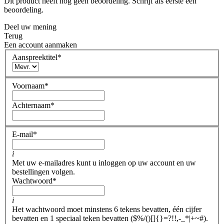
Dit product heeft nog geen beoordeling. Schrijf als eerste een
beoordeling.
Deel uw mening
Terug
Een account aanmaken
Aanspreektitel
*
Voornaam
*
Achternaam
*
E-mail
*
i
Met uw e-mailadres kunt u inloggen op uw account en uw
bestellingen volgen.
Wachtwoord
*
i
Het wachtwoord moet minstens 6 tekens bevatten, één cijfer
bevatten en 1 speciaal teken bevatten ($%/()[]{}=?!!,-_*|+~#).