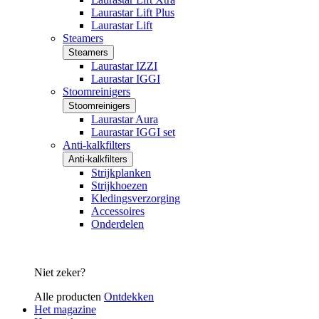
Laurastar Lift Plus
Laurastar Lift
Steamers
Steamers
Laurastar IZZI
Laurastar IGGI
Stoomreinigers
Stoomreinigers
Laurastar Aura
Laurastar IGGI set
Anti-kalkfilters
Anti-kalkfilters
Strijkplanken
Strijkhoezen
Kledingsverzorging
Accessoires
Onderdelen
Niet zeker?
Alle producten
Ontdekken
Het magazine