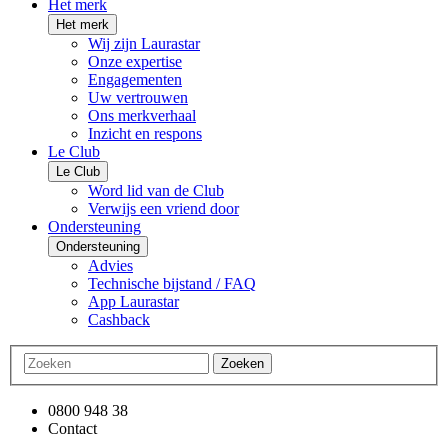
Het merk
Het merk
Wij zijn Laurastar
Onze expertise
Engagementen
Uw vertrouwen
Ons merkverhaal
Inzicht en respons
Le Club
Le Club
Word lid van de Club
Verwijs een vriend door
Ondersteuning
Ondersteuning
Advies
Technische bijstand / FAQ
App Laurastar
Cashback
Zoeken
0800 948 38
Contact