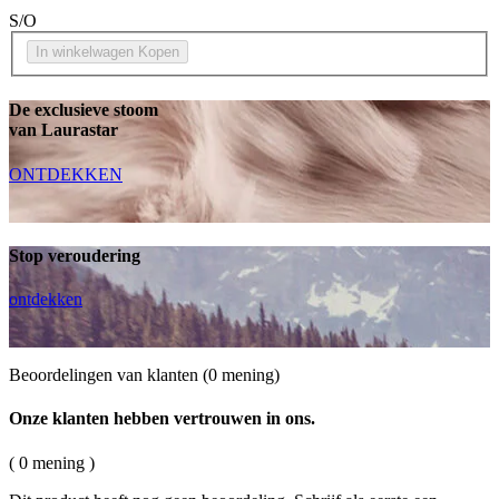
S/O
In winkelwagen
Kopen
De exclusieve stoom
van Laurastar
ONTDEKKEN
Stop veroudering
ontdekken
Beoordelingen van klanten
(0 mening)
Onze klanten hebben vertrouwen in ons.
( 0 mening )