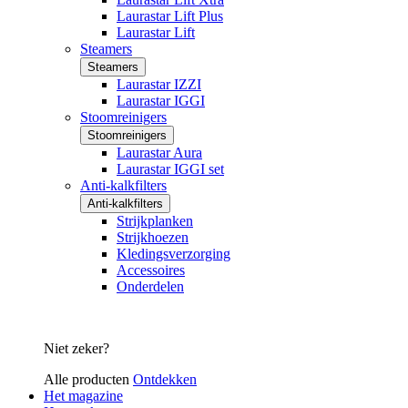
Laurastar Lift Plus
Laurastar Lift
Steamers
Steamers
Laurastar IZZI
Laurastar IGGI
Stoomreinigers
Stoomreinigers
Laurastar Aura
Laurastar IGGI set
Anti-kalkfilters
Anti-kalkfilters
Strijkplanken
Strijkhoezen
Kledingsverzorging
Accessoires
Onderdelen
Niet zeker?
Alle producten
Ontdekken
Het magazine