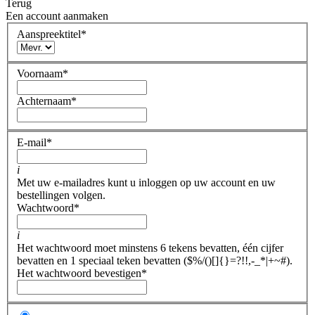
Terug
Een account aanmaken
Aanspreektitel
*
Voornaam
*
Achternaam
*
E-mail
*
i
Met uw e-mailadres kunt u inloggen op uw account en uw
bestellingen volgen.
Wachtwoord
*
i
Het wachtwoord moet minstens 6 tekens bevatten, één cijfer
bevatten en 1 speciaal teken bevatten ($%/()[]{}=?!!,-_*|+~#).
Het wachtwoord bevestigen
*