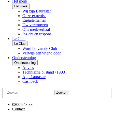
Het merk
Het merk
Wij zijn Laurastar
Onze expertise
Engagementen
Uw vertrouwen
Ons merkverhaal
Inzicht en respons
Le Club
Le Club
Word lid van de Club
Verwijs een vriend door
Ondersteuning
Ondersteuning
Advies
Technische bijstand / FAQ
App Laurastar
Cashback
Zoeken
0800 948 38
Contact