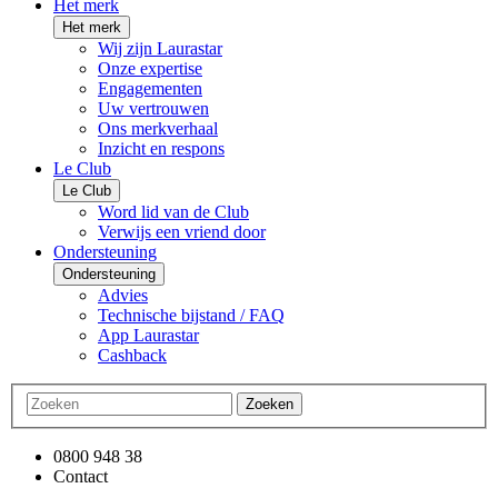
Het merk
Het merk
Wij zijn Laurastar
Onze expertise
Engagementen
Uw vertrouwen
Ons merkverhaal
Inzicht en respons
Le Club
Le Club
Word lid van de Club
Verwijs een vriend door
Ondersteuning
Ondersteuning
Advies
Technische bijstand / FAQ
App Laurastar
Cashback
Zoeken
0800 948 38
Contact