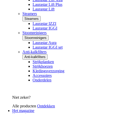
Laurastar Lift Plus
Laurastar Lift
Steamers
Steamers
Laurastar IZZI
Laurastar IGGI
Stoomreinigers
Stoomreinigers
Laurastar Aura
Laurastar IGGI set
Anti-kalkfilters
Anti-kalkfilters
Strijkplanken
Strijkhoezen
Kledingsverzorging
Accessoires
Onderdelen
Niet zeker?
Alle producten
Ontdekken
Het magazine