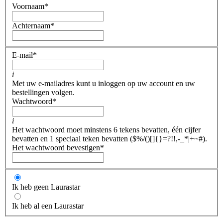
Voornaam
*
Achternaam
*
E-mail
*
i
Met uw e-mailadres kunt u inloggen op uw account en uw
bestellingen volgen.
Wachtwoord
*
i
Het wachtwoord moet minstens 6 tekens bevatten, één cijfer
bevatten en 1 speciaal teken bevatten ($%/()[]{}=?!!,-_*|+~#).
Het wachtwoord bevestigen
*
Ik heb geen Laurastar
Ik heb al een Laurastar