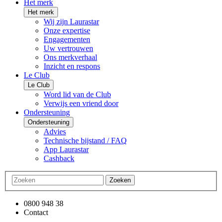
Het merk
Het merk
Wij zijn Laurastar
Onze expertise
Engagementen
Uw vertrouwen
Ons merkverhaal
Inzicht en respons
Le Club
Le Club
Word lid van de Club
Verwijs een vriend door
Ondersteuning
Ondersteuning
Advies
Technische bijstand / FAQ
App Laurastar
Cashback
Zoeken
0800 948 38
Contact