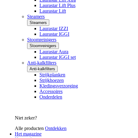
Laurastar Lift Plus
Laurastar Lift
Steamers
Steamers
Laurastar IZZI
Laurastar IGGI
Stoomreinigers
Stoomreinigers
Laurastar Aura
Laurastar IGGI set
Anti-kalkfilters
Anti-kalkfilters
Strijkplanken
Strijkhoezen
Kledingsverzorging
Accessoires
Onderdelen
Niet zeker?
Alle producten
Ontdekken
Het magazine