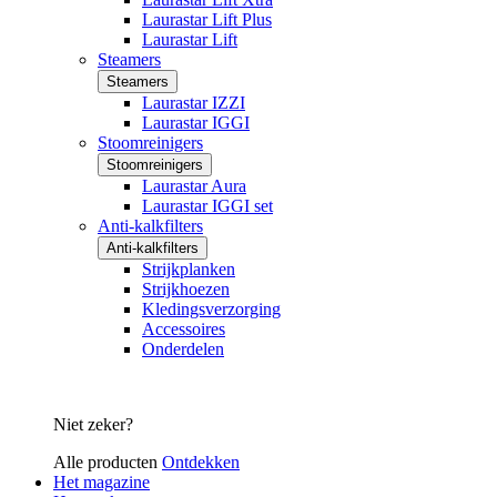
Laurastar Lift Plus
Laurastar Lift
Steamers
Steamers
Laurastar IZZI
Laurastar IGGI
Stoomreinigers
Stoomreinigers
Laurastar Aura
Laurastar IGGI set
Anti-kalkfilters
Anti-kalkfilters
Strijkplanken
Strijkhoezen
Kledingsverzorging
Accessoires
Onderdelen
Niet zeker?
Alle producten
Ontdekken
Het magazine