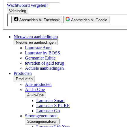
Wachtwoord vergeten?
Verbinding
Aanmelden bij Facebook
Aanmelden bij Google
Nieuws en aanbiedingen
Nieuws en aanbiedingen
Laurastar Aura
Laurastar by BOSS
Germanier Editie
tevreden of geld terug
Actuele aanbiedingen
Producten
Producten
Alle producten
All-In-One
All-In-One
Laurastar Smart
Laurastar S PURE
Laurastar Go
Stoomgeneratoren
Stoomgeneratoren
Laurastar Lift Xtra