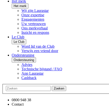
Het merk
Het merk
Wij zijn Laurastar
Onze expertise
Engagementen
Uw vertrouwen
Ons merkverhaal
Inzicht en respons
Le Club
Le Club
Word lid van de Club
Verwijs een vriend door
Ondersteuning
Ondersteuning
Advies
Technische bijstand / FAQ
App Laurastar
Cashback
Zoeken
0800 948 38
Contact