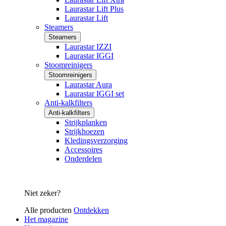
Laurastar Lift Plus
Laurastar Lift
Steamers
Steamers
Laurastar IZZI
Laurastar IGGI
Stoomreinigers
Stoomreinigers
Laurastar Aura
Laurastar IGGI set
Anti-kalkfilters
Anti-kalkfilters
Strijkplanken
Strijkhoezen
Kledingsverzorging
Accessoires
Onderdelen
Niet zeker?
Alle producten
Ontdekken
Het magazine