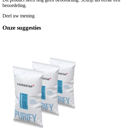
beoordeling.
Deel uw mening
Onze suggesties