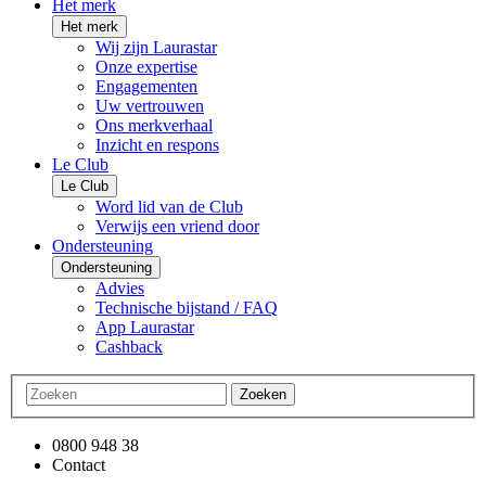
Het merk
Het merk
Wij zijn Laurastar
Onze expertise
Engagementen
Uw vertrouwen
Ons merkverhaal
Inzicht en respons
Le Club
Le Club
Word lid van de Club
Verwijs een vriend door
Ondersteuning
Ondersteuning
Advies
Technische bijstand / FAQ
App Laurastar
Cashback
Zoeken
0800 948 38
Contact