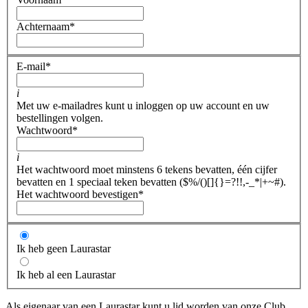
Achternaam
*
E-mail
*
i
Met uw e-mailadres kunt u inloggen op uw account en uw
bestellingen volgen.
Wachtwoord
*
i
Het wachtwoord moet minstens 6 tekens bevatten, één cijfer
bevatten en 1 speciaal teken bevatten ($%/()[]{}=?!!,-_*|+~#).
Het wachtwoord bevestigen
*
Ik heb geen Laurastar
Ik heb al een Laurastar
Als eigenaar van een Laurastar kunt u lid worden van onze Club,