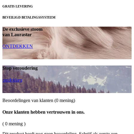
GRATIS LEVERING
BEVEILIGD BETALINGSSYSTEEM
De exclusieve stoom
van Laurastar
ONTDEKKEN
Stop veroudering
ontdekken
Beoordelingen van klanten
(0 mening)
Onze klanten hebben vertrouwen in ons.
( 0 mening )
Dit product heeft nog geen beoordeling. Schrijf als eerste een