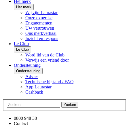
Het merk
Het merk
Wij zijn Laurastar
Onze expertise
Engagementen
Uw vertrouwen
Ons merkverhaal
Inzicht en respons
Le Club
Le Club
Word lid van de Club
Verwijs een vriend door
Ondersteuning
Ondersteuning
Advies
Technische bijstand / FAQ
App Laurastar
Cashback
Zoeken
0800 948 38
Contact