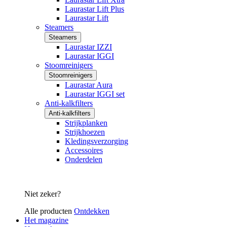
Laurastar Lift Plus
Laurastar Lift
Steamers
Steamers
Laurastar IZZI
Laurastar IGGI
Stoomreinigers
Stoomreinigers
Laurastar Aura
Laurastar IGGI set
Anti-kalkfilters
Anti-kalkfilters
Strijkplanken
Strijkhoezen
Kledingsverzorging
Accessoires
Onderdelen
Niet zeker?
Alle producten
Ontdekken
Het magazine