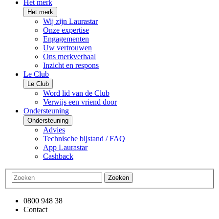
Het merk
Het merk
Wij zijn Laurastar
Onze expertise
Engagementen
Uw vertrouwen
Ons merkverhaal
Inzicht en respons
Le Club
Le Club
Word lid van de Club
Verwijs een vriend door
Ondersteuning
Ondersteuning
Advies
Technische bijstand / FAQ
App Laurastar
Cashback
Zoeken
0800 948 38
Contact