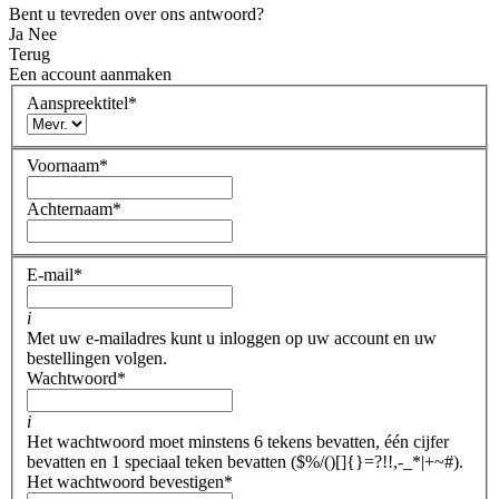
Bent u tevreden over ons antwoord?
Ja
Nee
Terug
Een account aanmaken
Aanspreektitel
*
Voornaam
*
Achternaam
*
E-mail
*
i
Met uw e-mailadres kunt u inloggen op uw account en uw
bestellingen volgen.
Wachtwoord
*
i
Het wachtwoord moet minstens 6 tekens bevatten, één cijfer
bevatten en 1 speciaal teken bevatten ($%/()[]{}=?!!,-_*|+~#).
Het wachtwoord bevestigen
*