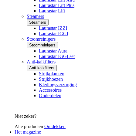
Laurastar Lift Plus
Laurastar Lift
Steamers
Steamers
Laurastar IZZI
Laurastar IGGI
Stoomreinigers
Stoomreinigers
Laurastar Aura
Laurastar IGGI set
Anti-kalkfilters
Anti-kalkfilters
Strijkplanken
Strijkhoezen
Kledingsverzorging
Accessoires
Onderdelen
Niet zeker?
Alle producten
Ontdekken
Het magazine