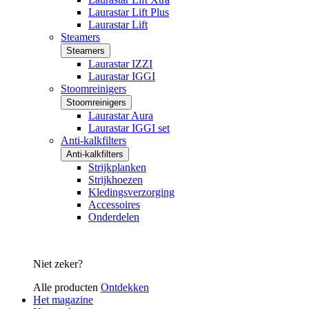
Laurastar Lift Plus
Laurastar Lift
Steamers
Steamers
Laurastar IZZI
Laurastar IGGI
Stoomreinigers
Stoomreinigers
Laurastar Aura
Laurastar IGGI set
Anti-kalkfilters
Anti-kalkfilters
Strijkplanken
Strijkhoezen
Kledingsverzorging
Accessoires
Onderdelen
Niet zeker?
Alle producten
Ontdekken
Het magazine