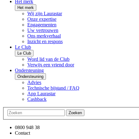
Het merk
Het merk
Wij zijn Laurastar
Onze expertise
Engagementen
Uw vertrouwen
Ons merkverhaal
Inzicht en respons
Le Club
Le Club
Word lid van de Club
Verwijs een vriend door
Ondersteuning
Ondersteuning
Advies
Technische bijstand / FAQ
App Laurastar
Cashback
Zoeken
0800 948 38
Contact