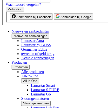
Wachtwoord vergeten?
Verbinding
Aanmelden bij Facebook
Aanmelden bij Google
Nieuws en aanbiedingen
Nieuws en aanbiedingen
Laurastar Aura
Laurastar by BOSS
Germanier Editie
tevreden of geld terug
Actuele aanbiedingen
Producten
Producten
Alle producten
All-In-One
All-In-One
Laurastar Smart
Laurastar S PURE
Laurastar Go
Stoomgeneratoren
Stoomgeneratoren
Laurastar Lift Xtra