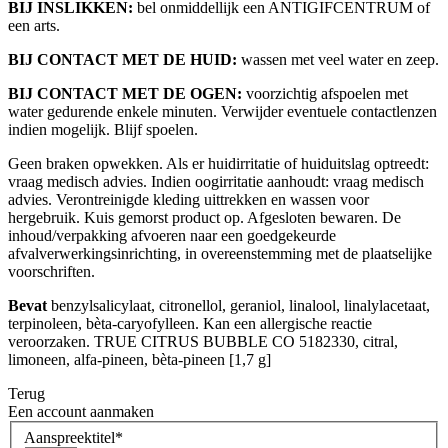
BIJ INSLIKKEN:
bel onmiddellijk een ANTIGIFCENTRUM of
een arts.
BIJ CONTACT MET DE HUID:
wassen met veel water en zeep.
BIJ CONTACT MET DE OGEN:
voorzichtig afspoelen met
water gedurende enkele minuten. Verwijder eventuele contactlenzen
indien mogelijk. Blijf spoelen.
Geen braken opwekken. Als er huidirritatie of huiduitslag optreedt:
vraag medisch advies. Indien oogirritatie aanhoudt: vraag medisch
advies. Verontreinigde kleding uittrekken en wassen voor
hergebruik. Kuis gemorst product op. Afgesloten bewaren. De
inhoud/verpakking afvoeren naar een goedgekeurde
afvalverwerkingsinrichting, in overeenstemming met de plaatselijke
voorschriften.
Bevat
benzylsalicylaat, citronellol, geraniol, linalool, linalylacetaat,
terpinoleen, bèta-caryofylleen. Kan een allergische reactie
veroorzaken. TRUE CITRUS BUBBLE CO 5182330, citral,
limoneen, alfa-pineen, bèta-pineen [1,7 g]
Terug
Een account aanmaken
Aanspreektitel
*