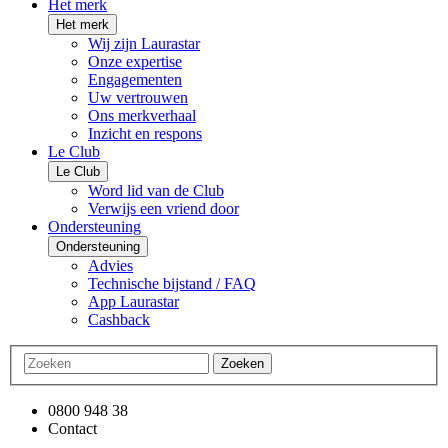
Het merk
Het merk
Wij zijn Laurastar
Onze expertise
Engagementen
Uw vertrouwen
Ons merkverhaal
Inzicht en respons
Le Club
Le Club
Word lid van de Club
Verwijs een vriend door
Ondersteuning
Ondersteuning
Advies
Technische bijstand / FAQ
App Laurastar
Cashback
Zoeken
0800 948 38
Contact