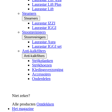
Laurastar Lift Plus
Laurastar Lift
Steamers
Steamers
Laurastar IZZI
Laurastar IGGI
Stoomreinigers
Stoomreinigers
Laurastar Aura
Laurastar IGGI set
Anti-kalkfilters
Anti-kalkfilters
Strijkplanken
Strijkhoezen
Kledingsverzorging
Accessoires
Onderdelen
Niet zeker?
Alle producten
Ontdekken
Het magazine