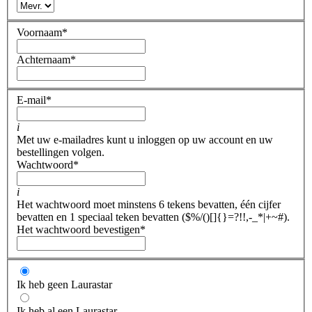
Voornaam
*
Achternaam
*
E-mail
*
i
Met uw e-mailadres kunt u inloggen op uw account en uw
bestellingen volgen.
Wachtwoord
*
i
Het wachtwoord moet minstens 6 tekens bevatten, één cijfer
bevatten en 1 speciaal teken bevatten ($%/()[]{}=?!!,-_*|+~#).
Het wachtwoord bevestigen
*
Ik heb geen Laurastar
Ik heb al een Laurastar