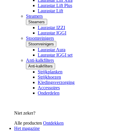
Laurastar Lift Xtra
Laurastar Lift Plus
Laurastar Lift
Steamers
Steamers
Laurastar IZZI
Laurastar IGGI
Stoomreinigers
Stoomreinigers
Laurastar Aura
Laurastar IGGI set
Anti-kalkfilters
Anti-kalkfilters
Strijkplanken
Strijkhoezen
Kledingsverzorging
Accessoires
Onderdelen
Niet zeker?
Alle producten
Ontdekken
Het magazine