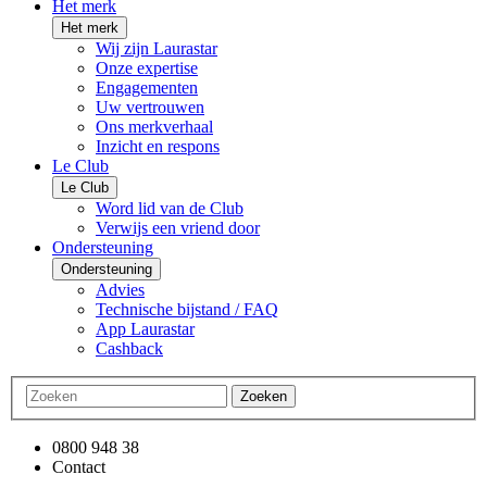
Het merk
Het merk
Wij zijn Laurastar
Onze expertise
Engagementen
Uw vertrouwen
Ons merkverhaal
Inzicht en respons
Le Club
Le Club
Word lid van de Club
Verwijs een vriend door
Ondersteuning
Ondersteuning
Advies
Technische bijstand / FAQ
App Laurastar
Cashback
Zoeken
0800 948 38
Contact