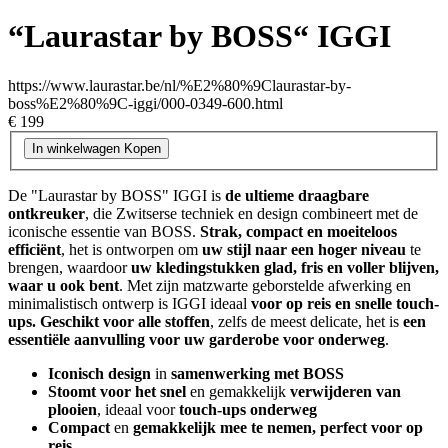
“Laurastar by BOSS“ IGGI
https://www.laurastar.be/nl/%E2%80%9Claurastar-by-
boss%E2%80%9C-iggi/000-0349-600.html
€ 199
In winkelwagen
Kopen
De "Laurastar by BOSS" IGGI is
de ultieme draagbare
ontkreuker
, die Zwitserse techniek en design combineert met de
iconische essentie van BOSS.
Strak, compact en moeiteloos
efficiënt
, het is ontworpen om
uw stijl naar een hoger niveau
te
brengen, waardoor
uw kledingstukken glad, fris en voller blijven,
waar u ook bent
. Met zijn matzwarte geborstelde afwerking en
minimalistisch ontwerp is IGGI ideaal
voor op reis en snelle touch-
ups. Geschikt voor alle stoffen
, zelfs de meest delicate, het is
een
essentiële aanvulling voor uw garderobe voor onderweg
.
Iconisch design
in
samenwerking met BOSS
Stoomt voor het snel
en gemakkelijk
verwijderen van
plooien
, ideaal voor
touch-ups onderweg
Compact
en
gemakkelijk mee te nemen, perfect voor op
reis