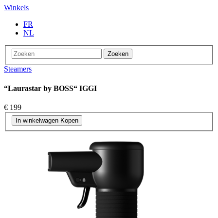
Winkels
FR
NL
Zoeken
Steamers
“Laurastar by BOSS“ IGGI
€ 199
In winkelwagen
Kopen