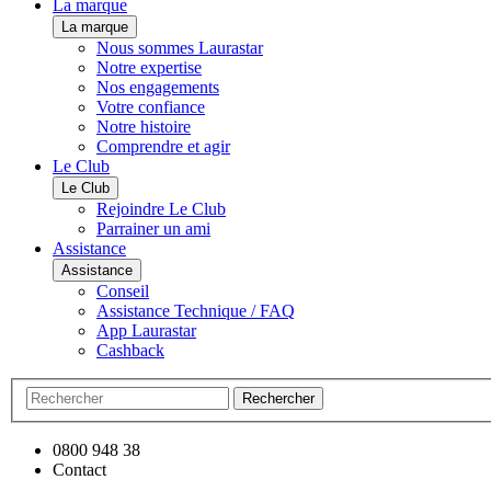
La marque
La marque
Nous sommes Laurastar
Notre expertise
Nos engagements
Votre confiance
Notre histoire
Comprendre et agir
Le Club
Le Club
Rejoindre Le Club
Parrainer un ami
Assistance
Assistance
Conseil
Assistance Technique / FAQ
App Laurastar
Cashback
Rechercher
0800 948 38
Contact