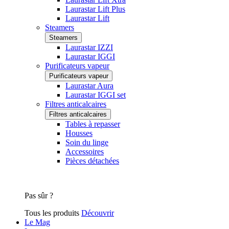
Laurastar Lift Plus
Laurastar Lift
Steamers
Steamers
Laurastar IZZI
Laurastar IGGI
Purificateurs vapeur
Purificateurs vapeur
Laurastar Aura
Laurastar IGGI set
Filtres anticalcaires
Filtres anticalcaires
Tables à repasser
Housses
Soin du linge
Accessoires
Pièces détachées
Pas sûr ?
Tous les produits
Découvrir
Le Mag