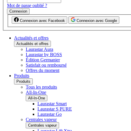
Mot de passe oublié ?
Connexion
Connexion avec Facebook
Connexion avec Google
Actualités et offres
Actualités et offres
Laurastar Aura
Laurastar by BOSS
Édition Germanier
Satisfait ou remboursé
Offres du moment
Produits
Produits
Tous les produits
All-In-One
All-In-One
Laurastar Smart
Laurastar S PURE
Laurastar Go
Centrales vapeur
Centrales vapeur
Laurastar Lift Xtra