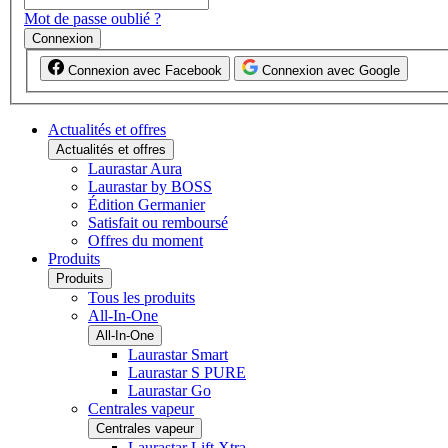
Mot de passe oublié ?
Connexion
Connexion avec Facebook
Connexion avec Google
Actualités et offres
Actualités et offres
Laurastar Aura
Laurastar by BOSS
Édition Germanier
Satisfait ou remboursé
Offres du moment
Produits
Produits
Tous les produits
All-In-One
All-In-One
Laurastar Smart
Laurastar S PURE
Laurastar Go
Centrales vapeur
Centrales vapeur
Laurastar Lift Xtra