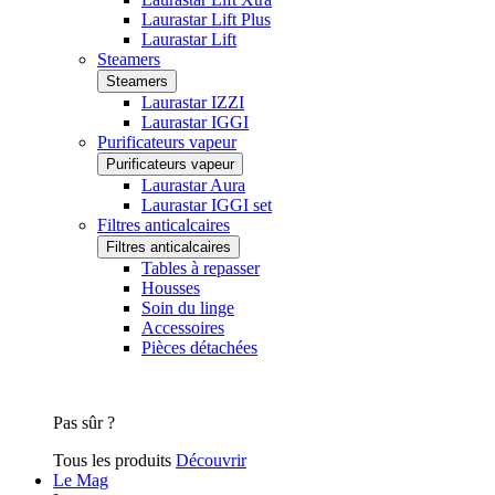
Laurastar Lift Plus
Laurastar Lift
Steamers
Steamers
Laurastar IZZI
Laurastar IGGI
Purificateurs vapeur
Purificateurs vapeur
Laurastar Aura
Laurastar IGGI set
Filtres anticalcaires
Filtres anticalcaires
Tables à repasser
Housses
Soin du linge
Accessoires
Pièces détachées
Pas sûr ?
Tous les produits
Découvrir
Le Mag