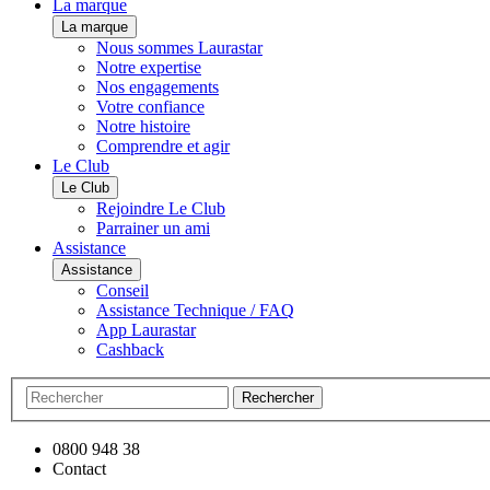
La marque
La marque
Nous sommes Laurastar
Notre expertise
Nos engagements
Votre confiance
Notre histoire
Comprendre et agir
Le Club
Le Club
Rejoindre Le Club
Parrainer un ami
Assistance
Assistance
Conseil
Assistance Technique / FAQ
App Laurastar
Cashback
Rechercher
0800 948 38
Contact