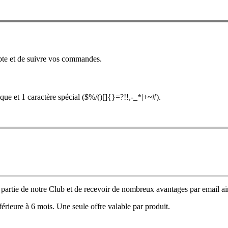
pte et de suivre vos commandes.
que et 1 caractère spécial ($%/()[]{}=?!!,-_*|+~#).
e partie de notre Club et de recevoir de nombreux avantages par email ain
nférieure à 6 mois. Une seule offre valable par produit.