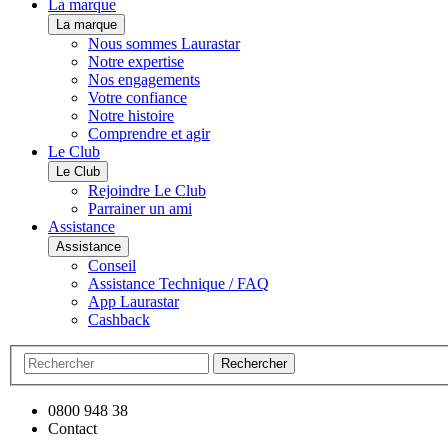
La marque
La marque
Nous sommes Laurastar
Notre expertise
Nos engagements
Votre confiance
Notre histoire
Comprendre et agir
Le Club
Le Club
Rejoindre Le Club
Parrainer un ami
Assistance
Assistance
Conseil
Assistance Technique / FAQ
App Laurastar
Cashback
Rechercher
0800 948 38
Contact