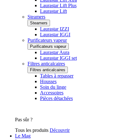
Laurastar Lift Plus
Laurastar Lift
Steamers
Steamers
Laurastar IZZI
Laurastar IGGI
Purificateurs vapeur
Purificateurs vapeur
Laurastar Aura
Laurastar IGGI set
Filtres anticalcaires
Filtres anticalcaires
Tables à repasser
Housses
Soin du linge
Accessoires
Pièces détachées
Pas sûr ?
Tous les produits
Découvrir
Le Mag