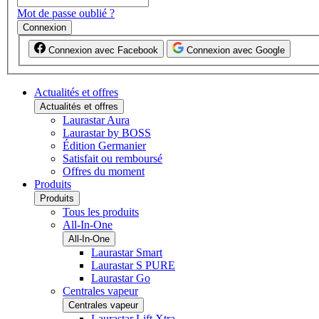
Mot de passe oublié ?
Connexion
Connexion avec Facebook
Connexion avec Google
Actualités et offres
Actualités et offres
Laurastar Aura
Laurastar by BOSS
Édition Germanier
Satisfait ou remboursé
Offres du moment
Produits
Produits
Tous les produits
All-In-One
All-In-One
Laurastar Smart
Laurastar S PURE
Laurastar Go
Centrales vapeur
Centrales vapeur
Laurastar Lift Xtra