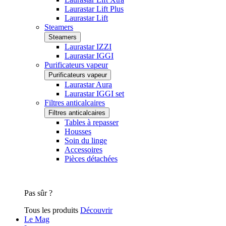
Laurastar Lift Plus
Laurastar Lift
Steamers
Steamers
Laurastar IZZI
Laurastar IGGI
Purificateurs vapeur
Purificateurs vapeur
Laurastar Aura
Laurastar IGGI set
Filtres anticalcaires
Filtres anticalcaires
Tables à repasser
Housses
Soin du linge
Accessoires
Pièces détachées
Pas sûr ?
Tous les produits
Découvrir
Le Mag