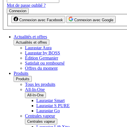
Mot de passe oublié ?
Connexion
Connexion avec Facebook
Connexion avec Google
Actualités et offres
Actualités et offres
Laurastar Aura
Laurastar by BOSS
Édition Germanier
Satisfait ou remboursé
Offres du moment
Produits
Produits
Tous les produits
All-In-One
All-In-One
Laurastar Smart
Laurastar S PURE
Laurastar Go
Centrales vapeur
Centrales vapeur
Laurastar Lift Xtra