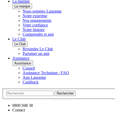
La marque
La marque
Nous sommes Laurastar
Notre expertise
Nos engagements
Votre confiance
Notre histoire
Comprendre et agir
Le Club
Le Club
Rejoindre Le Club
Parrainer un ami
Assistance
Assistance
Conseil
Assistance Technique / FAQ
App Laurastar
Cashback
Rechercher
0800 948 38
Contact